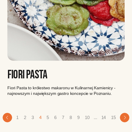
FIORI PASTA
Fiori Pasta to królestwo makaronu w Kulinarnej Kamienicy -
najnowszym i największym gastro koncepcie w Poznaniu.
1
2
3
4
5
6
7
8
9
10
...
14
15