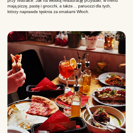
przy Teatralce. Jak na włoską restaurację przystało, w menu
mają pizzę, pastę i gnocchi, a także… panuozzi dla tych,
którzy naprawde tęsknia za smakami Włoch.