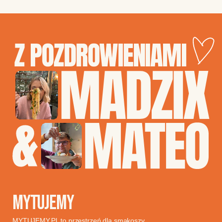
MYTUJEMY
MYTUJEMY.PL to przestrzeń dla smakoszy