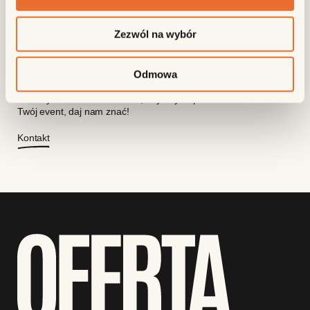
Zezwól na wybór
Zdarza się, że angażujemy się w organizację
Odmowa
wydarzeń kulinarnych – to dla nas przyjemna
odskocznia i szansa na poznanie nowych,
ciekawych ludzi. Jeśli chcesz, abyśmy wsparli
Twój event, daj nam znać!
Kontakt