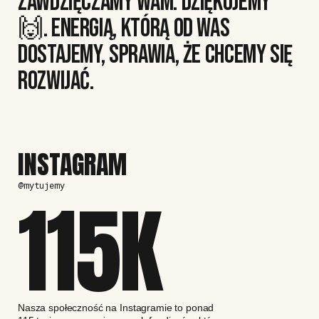
ZAWDZIĘCZAMY WAM. DZIĘKUJEMY
🙌. ENERGIĄ, KTÓRĄ OD WAS
DOSTAJEMY, SPRAWIA, ŻE CHCEMY SIĘ
ROZWIJAĆ.
INSTAGRAM
@mytujemy
115
K
Nasza społeczność na Instagramie to ponad