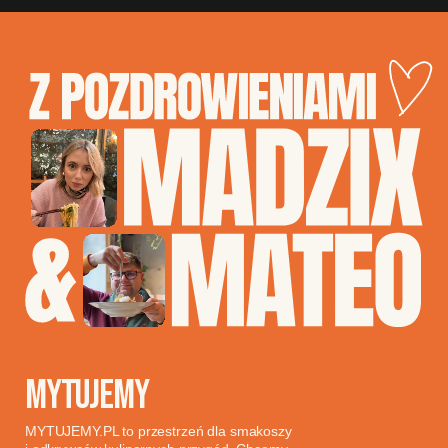
MYTUJEMY
MYTUJEMY.PL to przestrzeń dla smakoszy