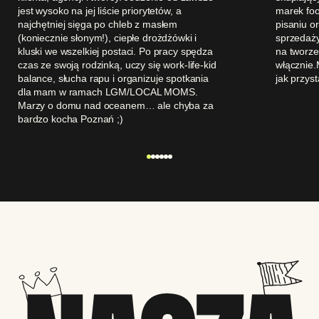
jest wysoko na jej liście priorytetów, a
marek foo
najchętniej sięga po chleb z masłem
pisaniu o
(koniecznie słonym!), ciepłe drożdżówki i
sprzedaży
kluski we wszelkiej postaci. Po pracy spędza
na tworze
czas ze swoją rodzinką, uczy się work-life-kid
włącznie.
balance, słucha rapu i organizuje spotkania
jak przyst
dla mam w ramach LGM/LOCAL MOMS.
Marzy o domu nad oceanem… ale chyba za
bardzo kocha Poznań ;)