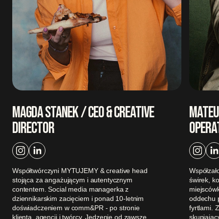
MAGDA STANEK / CEO & CREATIVE
MATEUS
DIRECTOR
OPERA
Współtwórczyni MYTUJEMY & creative head
Współzał
stojąca za angażującym i autentycznym
świrek, k
contentem. Social media managerka z
miejscówk
dziennikarskim zacięciem i ponad 10-letnim
oddechu 
doświadczeniem w comm&PR - po stronie
fyrtlami.
klienta, agencji i twórcy. Jedzenie od zawsze
skupiając