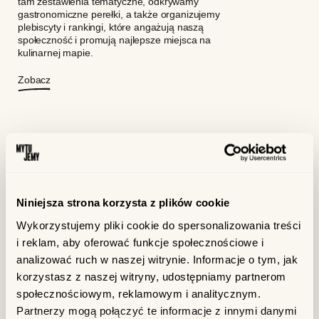
tam zestawienia tematyczne, odkrywamy
gastronomiczne perełki, a także organizujemy
plebiscyty i rankingi, które angażują naszą
społeczność i promują najlepsze miejsca na
kulinarnej mapie.
Zobacz
ODWIEDZONYCH MIEJSC
7
K
Niniejsza strona korzysta z plików cookie
Wykorzystujemy pliki cookie do spersonalizowania treści
i reklam, aby oferować funkcje społecznościowe i
analizować ruch w naszej witrynie. Informacje o tym, jak
korzystasz z naszej witryny, udostępniamy partnerom
społecznościowym, reklamowym i analitycznym.
Przez 10 lat działalności jako twórcy internetowi
Partnerzy mogą połączyć te informacje z innymi danymi