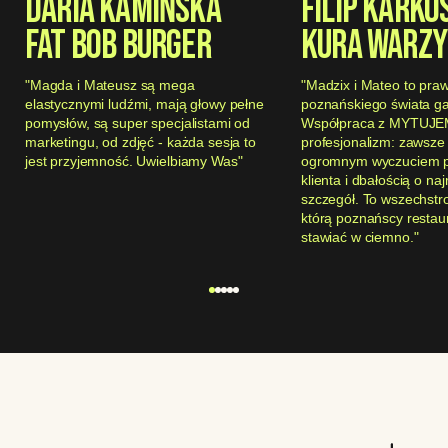
DARIA KAMIŃSKA
FILIP KARKO
FAT BOB BURGER
KURA WARZ
"Magda i Mateusz są mega
"Madzix i Mateo to pra
elastycznymi ludźmi, mają głowy pełne
poznańskiego świata ga
pomysłów, są super specjalistami od
Współpraca z MYTUJEM
marketingu, od zdjęć - każda sesja to
profesjonalizm: zawsze 
jest przyjemność. Uwielbiamy Was"
ogromnym wyczuciem p
klienta i dbałością o na
szczegół. To wszechstr
którą poznańscy resta
stawiać w ciemno."