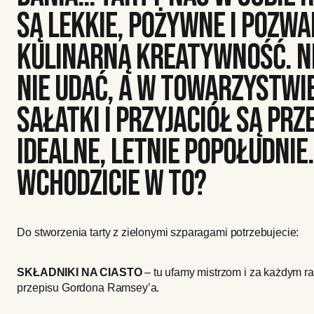
SĄ LEKKIE, POŻYWNE I POZWA
KULINARNĄ KREATYWNOŚĆ. NI
NIE UDAĆ, A W TOWARZYSTWI
SAŁATKI I PRZYJACIÓŁ SĄ PRZ
IDEALNE, LETNIE POPOŁUDNIE.
WCHODZICIE W TO?
Do stworzenia tarty z zielonymi szparagami potrzebujecie:
SKŁADNIKI NA CIASTO
– tu ufamy mistrzom i za każdym 
przepisu Gordona Ramsey’a.