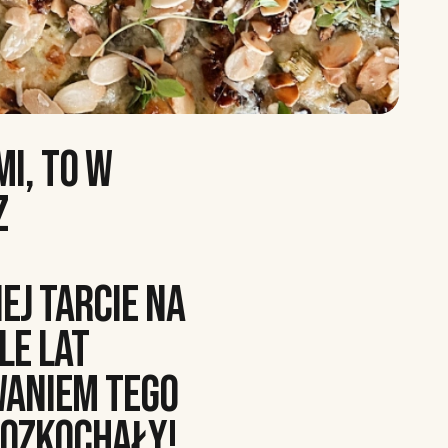
MI, TO W
Z
J TARCIE NA
LE LAT
WANIEM TEGO
ROZKOCHAŁY!