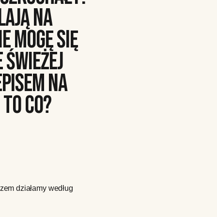
LAJĄ NA
E MOGĘ SIĘ
E ŚWIEŻEJ
EPISEM NA
 TO CO?
razem działamy według