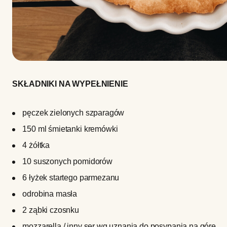
SKŁADNIKI NA WYPEŁNIENIE
pęczek zielonych szparagów
150 ml śmietanki kremówki
4 żółtka
10 suszonych pomidorów
6 łyżek startego parmezanu
odrobina masła
2 ząbki czosnku
mozzarella / inny ser wg uznania do posypania na górę