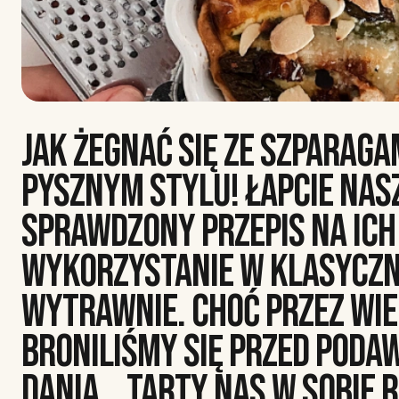
JAK ŻEGNAĆ SIĘ ZE SZPARAGA
PYSZNYM STYLU! ŁAPCIE NAS
SPRAWDZONY PRZEPIS NA ICH
WYKORZYSTANIE W KLASYCZNE
WYTRAWNIE. CHOĆ PRZEZ WIE
BRONILIŚMY SIĘ PRZED PODA
DANIA… TARTY NAS W SOBIE 