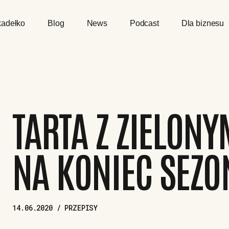
adełko
Blog
News
Podcast
Dla biznesu
TARTA Z ZIELON
NA KONIEC SEZO
14.06.2020 / PRZEPISY