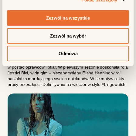
Zezwól na wszystkie
THE SINNER / NETFLIX
Zezwól na wybór
2 sezony doskonałego kryminału z niezliczonymi zwrotami akcji,
Odmowa
ale osobnymi historiami. Łączy je postać detektywa Harry’ego
Ambrose, który z ogromną wnikliwością i wrażliwością wchodzi
w postać oprawców i ofiar. W pierwszym sezonie doskonała rola
Jessici Biel, w drugim – niezapomniany Elisha Henning w roli
nastolatka mordującego swoich opiekunów. W tle motyw sekty i
brudy przeszłości. Definitywnie na wieczór w stylu #bingewatch!