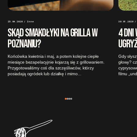
25.04.2020 / Inne
30.01.2020 /
SKĄD SMAKOŁYKI NA GRILLA W
4 DNI 
POZNANIU?
UGRY
Końcówka kwietnia i maj, a potem kolejne ciepłe
Gdy słysz
miesiące bezapelacyjnie kojarzą się z grillowaniem.
głowy? cz
Przygotowaliśmy coś dla szczęśliwców, którzy
cyprysowe
posiadają ogródek lub działkę i mimo...
filmu „und