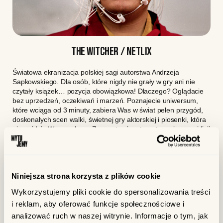
THE WITCHER / NETLIX
Światowa ekranizacja polskiej sagi autorstwa Andrzeja
Sapkowskiego. Dla osób, które nigdy nie grały w gry ani nie
czytały książek… pozycja obowiązkowa! Dlaczego? Oglądacie
bez uprzedzeń, oczekiwań i marzeń. Poznajecie uniwersum,
które wciąga od 3 minuty, zabiera Was w świat pełen przygód,
doskonałych scen walki, świetnej gry aktorskiej i piosenki, która
nie wyjdzie Wam z głowy. Z zarzutami na temat pomieszanej linii
czasu się zgadzamy, ale wciąż pozycję polecamy. Po
wciągnięciu całego sezonu na raz pobiegliśmy po książki – i jest
jeszcze lepiej! To co? Toss a coin to your witcher? P.S.
Wypatrujcie polskiego akcentu w postaci pewnego aktora… I nie
Niniejsza strona korzysta z plików cookie
jest to Tomasz Karolak!
Wykorzystujemy pliki cookie do spersonalizowania treści
i reklam, aby oferować funkcje społecznościowe i
analizować ruch w naszej witrynie. Informacje o tym, jak