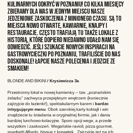
KULINARNYCH ODKRYĆ W POZNANIU! CO KILKA MIESIĘCY
ZBIERAMY DLA WAS W JEDNYM MIEJSCU NASZE
JEDZENIOWE ZASKOCZENIA Z MINIONEGO CZASU. SĄ TO
MIEJSCA NOWO OTWARTE, KAWIARNIE, KNAJPY I
RESTAURACJE. CZĘSTO TRAFIAJĄ TU TAKŻE LOKALE Z
HISTORIĄ, KTÓRE DOPIERO NIEDAWNO UDAŁO NAM SIĘ
ODWIEDZIĆ. JEŚLI SZUKACIE NOWYCH INSPIRACJI NA
GASTROWYCIECZKI PO POZNANIU, TRAFILIŚCIE DO NAS
DOSKONALE! ŁAPCIE NASZE POLECENIA I JEDZCIE ZE
SMAKIEM!
BLONDE AND BIKINI
/ Krysiewicza 3a
Przestronny lokal w nowej kamienicy – tzw. „poznańskim
żelazku” zachwyca przepięknym wnętrzem (koniecznie
zajrzyjcie do łazienki!), spektakularnym barem i
bardzo
intrygującym menu
. Obok szerokiej karty koktajli i win
znajdziecie tu śniadania w oryginalnej formie, jak i dania
bardziej lunchowo-kolacyjne. Sporo opcji wege, a przede
wszystkim i zaskoczeń. Wegańskie ravioli, pizza gourmet,
spaghetti Alfredo, bisque z krewetek.. Zajrzyjcie też na ich