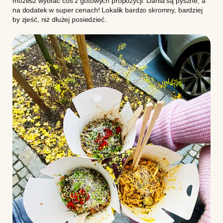
możesz wybrać coś z gotowych propozycji. Dania są pyszne, a
na dodatek w super cenach! Lokalik bardzo skromny, bardziej
by zjeść, niż dłużej posiedzieć.