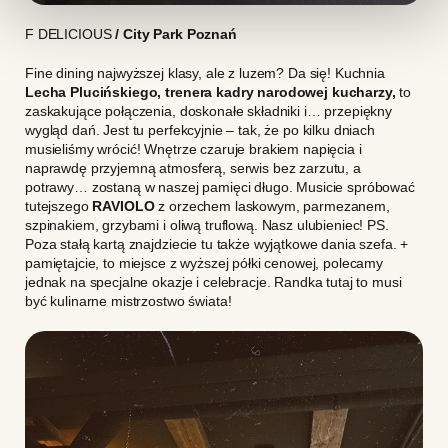
F DELICIOUS
/ City Park Poznań
Fine dining najwyższej klasy, ale z luzem? Da się! Kuchnia
Lecha Plucińskiego, trenera kadry narodowej kucharzy,
to
zaskakujące połączenia, doskonałe składniki i… przepiękny
wygląd dań. Jest tu perfekcyjnie – tak, że po kilku dniach
musieliśmy wrócić! Wnętrze czaruje brakiem napięcia i
naprawdę przyjemną atmosferą, serwis bez zarzutu, a
potrawy… zostaną w naszej pamięci długo. Musicie spróbować
tutejszego
RAVIOLO
z orzechem laskowym, parmezanem,
szpinakiem, grzybami i oliwą truflową. Nasz ulubieniec! PS.
Poza stałą kartą znajdziecie tu także wyjątkowe dania szefa. +
pamiętajcie, to miejsce z wyższej półki cenowej, polecamy
jednak na specjalne okazje i celebracje. Randka tutaj to musi
być kulinarne mistrzostwo świata!