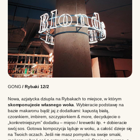
GONG
/ Rybaki 12/2
Nowa, azjatycka dziupla na Rybakach to miejsce, w którym
skomponujecie własnego woka
. Wybieracie podstawę na
bazie makaronu bądź jaj z dodatkami: kapustą białą,
czosnkiem, imbirem, szczypiorkiem & more, decydujecie o
„konkretniejszym” dodatku – mięso / krewetki itp. + dobieracie
swój sos. Gotowa kompozycja ląduje w woku, a całość dzieje się
na Twoich oczach. Jeśli nie masz pomysłu na swoje smaki,