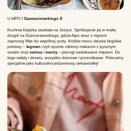
U AIPO
/ Szamarzewskiego 8
Kuchnia kirgiska zawitała na Jeżyce. Spróbujecie jej w małej
dziupli na Szamarzewskiego, gdzie Aipo wraz z mężem
zaproszą Was do wspólnej uczty. Krótkie menu skrywa kirgiskie
potrawy –
lagman
czyli ręcznie robiony makaron z pysznym
sosem oraz
samsa
i
manty
– pierogi nadziewane mięsem. Do
tego sałaty i desery, wszystko domowe i przeciekawe. Polecamy
specjalnie jako kulturalno-jedzeniową ciekawostkę!