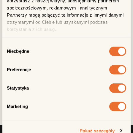
korzystasz z naszej witryny, udostępniamy partnerom
społecznościowym, reklamowym i analitycznym.
Podgórna 13, 61-828 Poznań
Partnerzy mogą połączyć te informacje z innymi danymi
otrzymanymi od Ciebie lub uzyskanymi podczas
korzystania z ich usług.
Wybór
Niezbędne
zgody
zamów do domu
Preferencje
WYŚLIJ ZNAJOMYM
Statystyka
Skopiuj link
Marketing
Pokaż szczegóły