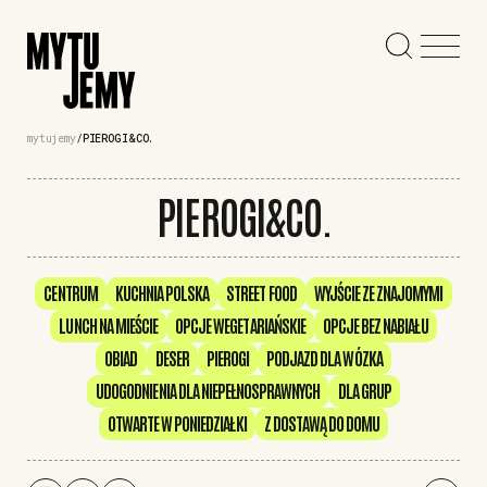
mytujemy
PIEROGI&CO.
PIEROGI&CO.
CENTRUM
KUCHNIA POLSKA
STREET FOOD
WYJŚCIE ZE ZNAJOMYMI
LUNCH NA MIEŚCIE
OPCJE WEGETARIAŃSKIE
OPCJE BEZ NABIAŁU
OBIAD
DESER
PIEROGI
PODJAZD DLA WÓZKA
UDOGODNIENIA DLA NIEPEŁNOSPRAWNYCH
DLA GRUP
OTWARTE W PONIEDZIAŁKI
Z DOSTAWĄ DO DOMU