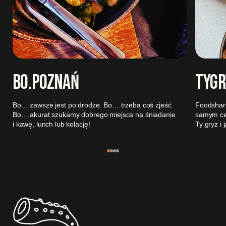
BO.POZNAŃ
TYGR
Bo… zawsze jest po drodze. Bo… trzeba coś zjeść.
Foodshari
Bo… akurat szukamy dobrego miejsca na śniadanie
samym cen
i kawę, lunch lub kolację!
Ty gryz i 