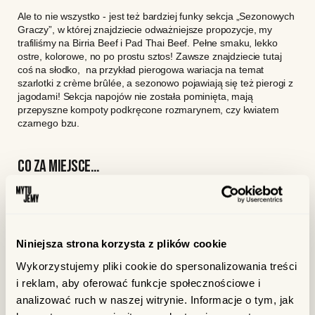
Ale to nie wszystko - jest też bardziej funky sekcja „Sezonowych
Graczy”, w której znajdziecie odważniejsze propozycje, my
trafiliśmy na Birria Beef i Pad Thai Beef. Pełne smaku, lekko
ostre, kolorowe, no po prostu sztos! Zawsze znajdziecie tutaj
coś na słodko, na przykład pierogowa wariacja na temat
szarlotki z crème brûlée, a sezonowo pojawiają się też pierogi z
jagodami! Sekcja napojów nie została pominięta, mają
przepyszne kompoty podkręcone rozmarynem, czy kwiatem
czarnego bzu.
CO ZA MIEJSCE…
Wszystkie pierogi są lepione ręcznie, więc możecie być pewni
jakości i domowego charakteru! To miejsce udowadnia, że ten
polski klasyk może być jednocześnie tradycyjny i totalnie
nowoczesny. Menu łączy dobrze znane smaki z odważnymi,
światowymi inspiracjami, a każda pozycja jest dopracowana i
Niniejsza strona korzysta z plików cookie
pełna charakteru. Nic, tylko czcić pierogi!
Wykorzystujemy pliki cookie do spersonalizowania treści
pierogi | kuchnia polska | comfort food | fusion
i reklam, aby oferować funkcje społecznościowe i
analizować ruch w naszej witrynie. Informacje o tym, jak