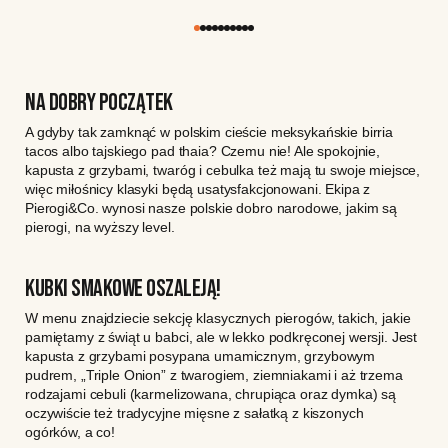
NA DOBRY POCZĄTEK
A gdyby tak zamknąć w polskim cieście meksykańskie birria
tacos albo tajskiego pad thaia? Czemu nie! Ale spokojnie,
kapusta z grzybami, twaróg i cebulka też mają tu swoje miejsce,
więc miłośnicy klasyki będą usatysfakcjonowani. Ekipa z
Pierogi&Co. wynosi nasze polskie dobro narodowe, jakim są
pierogi, na wyższy level.
KUBKI SMAKOWE OSZALEJĄ!
W menu znajdziecie sekcję klasycznych pierogów, takich, jakie
pamiętamy z świąt u babci, ale w lekko podkręconej wersji. Jest
kapusta z grzybami posypana umamicznym, grzybowym
pudrem, „Triple Onion” z twarogiem, ziemniakami i aż trzema
rodzajami cebuli (karmelizowana, chrupiąca oraz dymka) są
oczywiście też tradycyjne mięsne z sałatką z kiszonych
ogórków, a co!