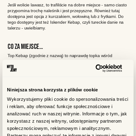
Jeśli wolicie lawasz, to trafiliście na dobre miejsce - samo ciasto
przypomina trochę naleśnik i jest przepyszne. Również tutaj
dostępna jest opcja z kurczakiem, wołowiną lub z frytkami. Do
tego dostępny jest też Iskender Kebap, czyli tureckie danie na
talerzu - uwielbiamy.
CO ZA MIEJSCE…
Top Kebap (zgodnie z nazwą) to naprawdę topka wśród
poznańskich kebabów. Lokal ma berliński klimat w środku, ale,
najlepszy jest oczywiście ogródek z widokiem na wildeckie
życie. Jeśli szukacie miejsca, które nawiązuje nie tylko do
Berlina, ale też do klasycznego, tureckiego kebapu, to jest to
strzał w dziesiątkę! A jeśli wolicie kebap zjeść w domu, to nic
Niniejsza strona korzysta z plików cookie
straconego. Top Kebap zamówicie też z dowozem.
Wykorzystujemy pliki cookie do spersonalizowania treści
i reklam, aby oferować funkcje społecznościowe i
analizować ruch w naszej witrynie. Informacje o tym, jak
Górna Wilda 79, 61-563 Poznań
korzystasz z naszej witryny, udostępniamy partnerom
społecznościowym, reklamowym i analitycznym.
Partnerzy mogą połączyć te informacje z innymi danymi