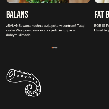
BALANS
FAT 
zBALANSowana kuchnia azjatycka w centrum! Tutaj
BOB IS FA
czeka Was prawdziwa uczta - jedzcie i pijcie w
klimat teg
dobrym klimacie.