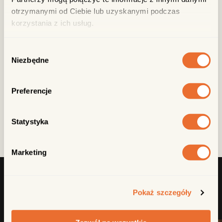
otrzymanymi od Ciebie lub uzyskanymi podczas
korzystania z ich usług.
zamów do domu
Wybór
Niezbędne
zgody
WYŚLIJ ZNAJOMYM
Preferencje
Skopiuj link
Statystyka
Marketing
ZOBACZ PODOBNE
Pokaż szczegóły