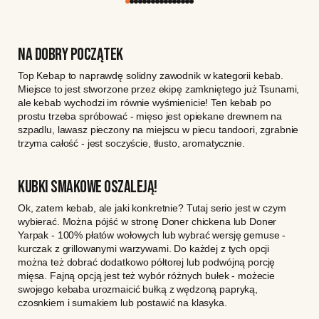
NA DOBRY POCZĄTEK
Top Kebap to naprawdę solidny zawodnik w kategorii kebab.
Miejsce to jest stworzone przez ekipę zamkniętego już Tsunami,
ale kebab wychodzi im równie wyśmienicie! Ten kebab po
prostu trzeba spróbować - mięso jest opiekane drewnem na
szpadlu, lawasz pieczony na miejscu w piecu tandoori, zgrabnie
trzyma całość - jest soczyście, tłusto, aromatycznie.
KUBKI SMAKOWE OSZALEJĄ!
Ok, zatem kebab, ale jaki konkretnie? Tutaj serio jest w czym
wybierać. Można pójść w stronę Doner chickena lub Doner
Yarpak - 100% płatów wołowych lub wybrać wersję gemuse -
kurczak z grillowanymi warzywami. Do każdej z tych opcji
można też dobrać dodatkowo półtorej lub podwójną porcję
mięsa. Fajną opcją jest też wybór różnych bułek - możecie
swojego kebaba urozmaicić bułką z wędzoną papryką,
czosnkiem i sumakiem lub postawić na klasyka.