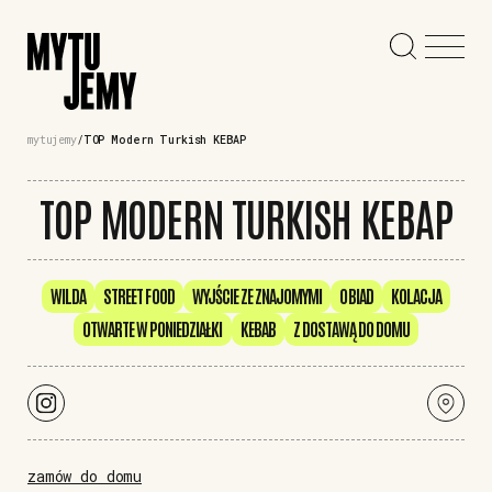
mytujemy
TOP Modern Turkish KEBAP
TOP MODERN TURKISH KEBAP
WILDA
STREET FOOD
WYJŚCIE ZE ZNAJOMYMI
OBIAD
KOLACJA
OTWARTE W PONIEDZIAŁKI
KEBAB
Z DOSTAWĄ DO DOMU
zamów do domu