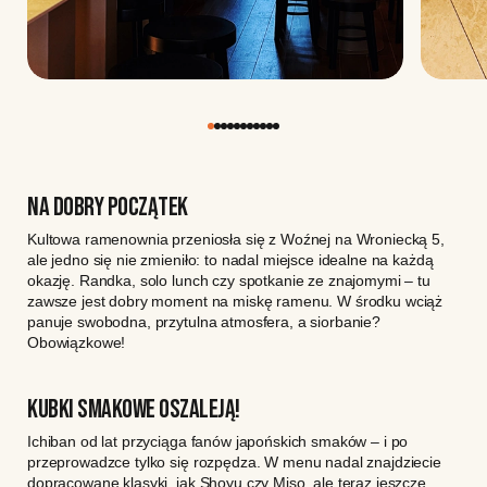
NA DOBRY POCZĄTEK
Kultowa ramenownia przeniosła się z Woźnej na Wroniecką 5,
ale jedno się nie zmieniło: to nadal miejsce idealne na każdą
okazję. Randka, solo lunch czy spotkanie ze znajomymi – tu
zawsze jest dobry moment na miskę ramenu. W środku wciąż
panuje swobodna, przytulna atmosfera, a siorbanie?
Obowiązkowe!
KUBKI SMAKOWE OSZALEJĄ!
Ichiban od lat przyciąga fanów japońskich smaków – i po
przeprowadzce tylko się rozpędza. W menu nadal znajdziecie
dopracowane klasyki, jak Shoyu czy Miso, ale teraz jeszcze