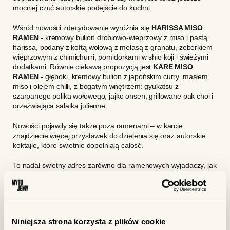
mocniej czuć autorskie podejście do kuchni.
Wśród nowości zdecydowanie wyróżnia się
HARISSA MISO
RAMEN
- kremowy bulion drobiowo-wieprzowy z miso i pastą
harissa, podany z koftą wołową z melasą z granatu, żeberkiem
wieprzowym z chimichurri, pomidorkami w shio koji i świeżymi
dodatkami. Równie ciekawą propozycją jest
KARE MISO
RAMEN
- głęboki, kremowy bulion z japońskim curry, masłem,
miso i olejem chilli, z bogatym wnętrzem: gyukatsu z
szarpanego polika wołowego, jajko onsen, grillowane pak choi i
orzeźwiająca sałatka julienne.
Nowości pojawiły się także poza ramenami – w karcie
znajdziecie więcej przystawek do dzielenia się oraz autorskie
koktajle, które świetnie dopełniają całość.
To nadal świetny adres zarówno dla ramenowych wyjadaczy, jak
i tych, którzy chcą spróbować tego przysmaku po raz pierwszy.
CO ZA MIEJSCE...
Niniejsza strona korzysta z plików cookie
Nowa lokalizacja przy Wronieckiej 5 to kolejny krok w rozwoju