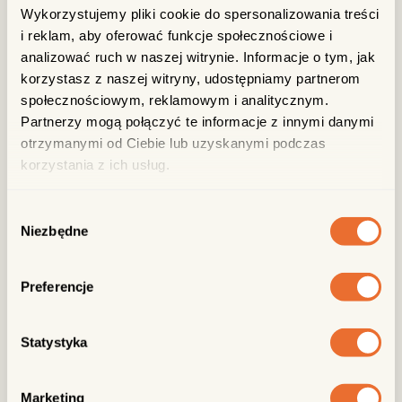
Ichibana. W środku króluje otwarta kuchnia - możecie podejrzeć
Wykorzystujemy pliki cookie do spersonalizowania treści
cały proces przygotowania ramenu, od bulionu po finalne
i reklam, aby oferować funkcje społecznościowe i
składanie miski.
analizować ruch w naszej witrynie. Informacje o tym, jak
Bliskość Starego Rynku sprawia, że to idealny przystanek
korzystasz z naszej witryny, udostępniamy partnerom
zarówno na szybki lunch, jak i dłuższe, weekendowe spotkania
społecznościowym, reklamowym i analitycznym.
przy dobrym jedzeniu i (teraz też) koktajlach.
Partnerzy mogą połączyć te informacje z innymi danymi
otrzymanymi od Ciebie lub uzyskanymi podczas
korzystania z ich usług.
Wroniecka 5
531 169 876
Wybór
Niezbędne
zgody
Preferencje
zamów do domu
Statystyka
Marketing