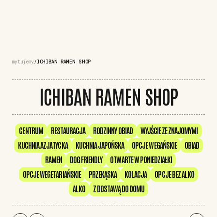
mytujemy
ICHIBAN RAMEN SHOP
ICHIBAN RAMEN SHOP
CENTRUM
RESTAURACJA
RODZINNY OBIAD
WYJŚCIE ZE ZNAJOMYMI
KUCHNIA AZJATYCKA
KUCHNIA JAPOŃSKA
OPCJE WEGAŃSKIE
OBIAD
RAMEN
DOG FRIENDLY
OTWARTE W PONIEDZIAŁKI
OPCJE WEGETARIAŃSKIE
PRZEKĄSKA
KOLACJA
OPCJE BEZ ALKO
ALKO
Z DOSTAWĄ DO DOMU