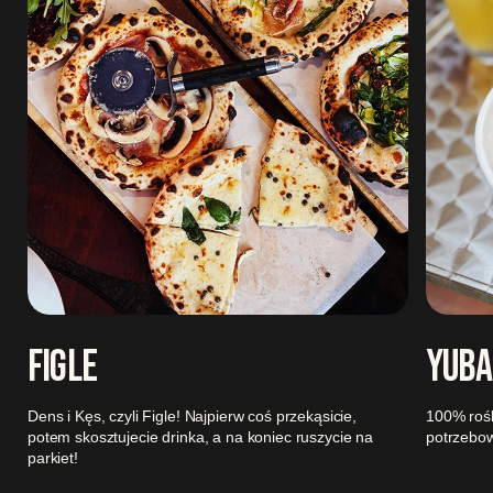
FIGLE
YUBA
Dens i Kęs, czyli Figle! Najpierw coś przekąsicie,
100% rośli
potem skosztujecie drinka, a na koniec ruszycie na
potrzebo
parkiet!