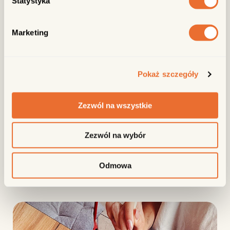
Statystyka
Marketing
Pokaż szczegóły
Zezwól na wszystkie
DRAGONFLY BISTRO
Zezwól na wybór
Bistro i dania inspirowane Dalekim Wschodem na
Odmowa
wyciągnięcie ręki.