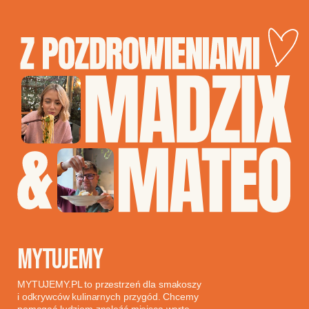
MYTUJEMY
MYTUJEMY.PL to przestrzeń dla smakoszy
i odkrywców kulinarnych przygód. Chcemy