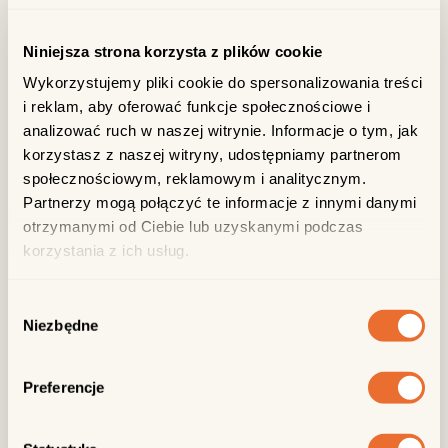
Prawdziwa Azja na talerzu! Totalnie uwielbiamy to miejsce na
Jeżycach – świetny klimat, duże przeszklone okna, mnóstwo
Niniejsza strona korzysta z plików cookie
światła, no i oczywiście jedzenie!
Wykorzystujemy pliki cookie do spersonalizowania treści
i reklam, aby oferować funkcje społecznościowe i
analizować ruch w naszej witrynie. Informacje o tym, jak
korzystasz z naszej witryny, udostępniamy partnerom
społecznościowym, reklamowym i analitycznym.
Partnerzy mogą połączyć te informacje z innymi danymi
otrzymanymi od Ciebie lub uzyskanymi podczas
korzystania z ich usług.
Wybór
Niezbędne
zgody
Preferencje