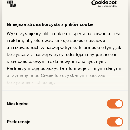
Niniejsza strona korzysta z plików cookie
Wykorzystujemy pliki cookie do spersonalizowania treści
i reklam, aby oferować funkcje społecznościowe i
analizować ruch w naszej witrynie. Informacje o tym, jak
korzystasz z naszej witryny, udostępniamy partnerom
społecznościowym, reklamowym i analitycznym.
Partnerzy mogą połączyć te informacje z innymi danymi
otrzymanymi od Ciebie lub uzyskanymi podczas
korzystania z ich usług.
Wybór
FIGLE
Niezbędne
zgody
Dens i Kęs, czyli Figle! Najpierw coś przekąsicie, potem
Preferencje
skosztujecie drinka, a na koniec ruszycie na parkiet!