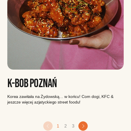
K-BOB POZNAŃ
Korea zawitała na Żydowską… w końcu! Corn dogi, KFC &
jeszcze więcej azjatyckiego street foodu!
1
2
3