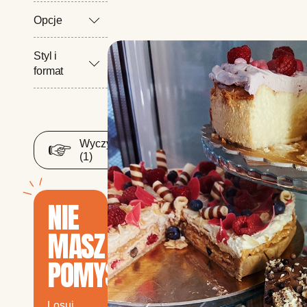
Opcje
Styl i
format
Wyczyść
Filtruj
(
1
)
NIE
MASZ
POMYSŁU?
Losuj