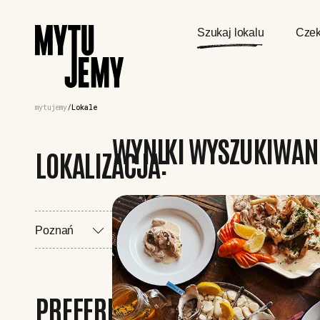
Szukaj lokalu
Czek
mytujemy
Lokale
WYNIKI WYSZUKIWAN
LOKALIZACJA:
Poznań
PREFERENCJE: