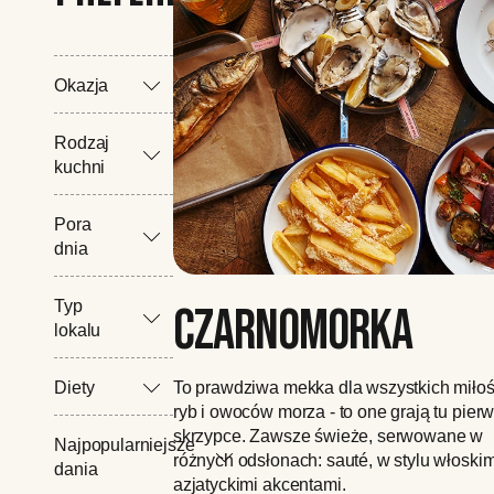
Okazja
Rodzaj
kuchni
Pora
dnia
Typ
CZARNOMORKA
lokalu
To prawdziwa mekka dla wszystkich miło
Diety
ryb i owoców morza - to one grają tu pier
skrzypce. Zawsze świeże, serwowane w
Najpopularniejsze
różnych odsłonach: sauté, w stylu włoskim
dania
azjatyckimi akcentami.