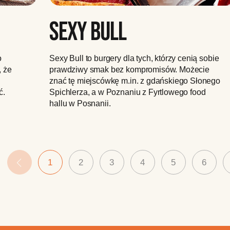
SEXY BULL
o
Sexy Bull to burgery dla tych, którzy cenią sobie
, że
prawdziwy smak bez kompromisów. Możecie
znać tę miejscówkę m.in. z gdańskiego Słonego
ć.
Spichlerza, a w Poznaniu z Fyrtlowego food
hallu w Posnanii.
1
2
3
4
5
6